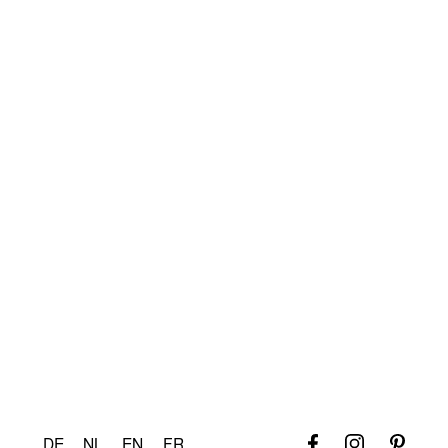
Charakter!
Bulb
Led Leuchtmittel G150 Matt Porzellan Weiss 8W E27 Dim to
Warm
Für weitere Informationen
DE
NL
EN
FR