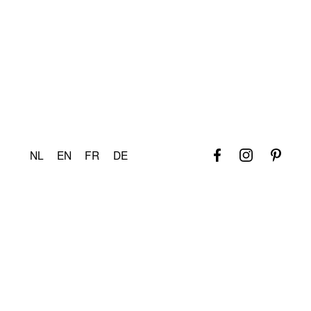
Meer informatie
Technische gegevens
NL
EN
FR
DE